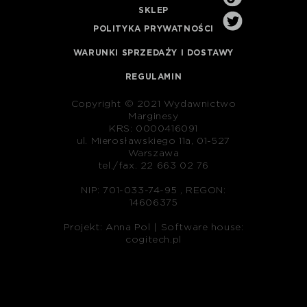
SKLEP
POLITYKA PRYWATNOŚCI
WARUNKI SPRZEDAŻY I DOSTAWY
REGULAMIN
Copyright © 2021 Wydawnictwo
Marginesy
KRS: 0000416091
ul. Mierosławskiego 11a, 01-527
Warszawa
tel./fax. 22 663 02 76
NIP: 701-033-74-95 , REGON:
14606375
Projekt: Anna Pol |
Software house:
cogitech.pl