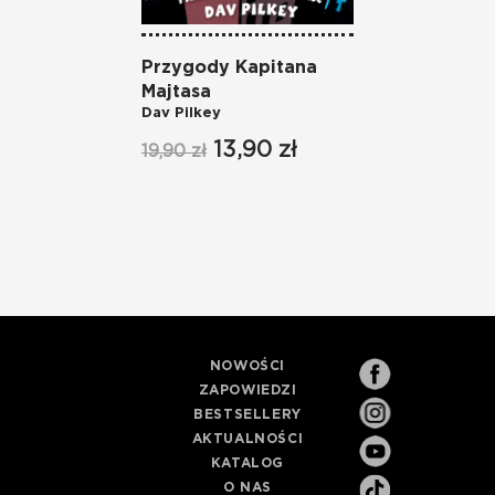
Przygody Kapitana
Inwa
Majtasa
Kloz
Dav Pilkey
Dav P
13,90 zł
19,90 zł
19,90
NOWOŚCI
ZAPOWIEDZI
BESTSELLERY
AKTUALNOŚCI
KATALOG
O NAS