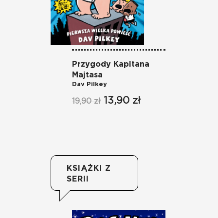
Przygody Kapitana
P
Majtasa
pr
Dav Pilkey
Sh
Ph
13,90 zł
19,90 zł
39
KSIĄŻKI Z
SERII