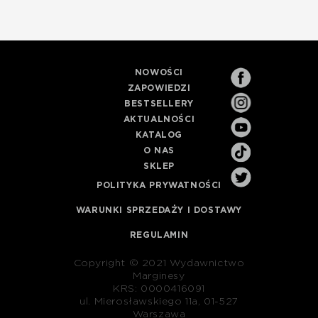
NOWOŚCI
ZAPOWIEDZI
BESTSELLERY
AKTUALNOŚCI
KATALOG
O NAS
SKLEP
POLITYKA PRYWATNOŚCI
WARUNKI SPRZEDAŻY I DOSTAWY
REGULAMIN
Copyright © 2021 Wydawnictwo
Marginesy
KRS: 0000416091
ul. Mierosławskiego 11a, 01-527
Warszawa