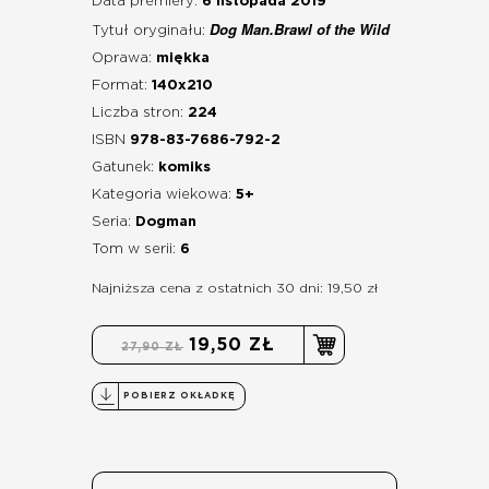
Data premiery:
6 listopada 2019
Dog Man.Brawl of the Wild
Tytuł oryginału:
Oprawa:
miękka
Format:
140x210
Liczba stron:
224
ISBN
978-83-7686-792-2
Gatunek:
komiks
Kategoria wiekowa:
5+
Seria:
Dogman
Tom w serii:
6
Najniższa cena z ostatnich 30 dni: 19,50 zł
19,50 ZŁ
27,90 ZŁ
POBIERZ OKŁADKĘ