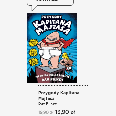
Przygody Kapitana
Ka
Majtasa
kr
Dav Pilkey
ko
K
13,90 zł
19,90 zł
Ki