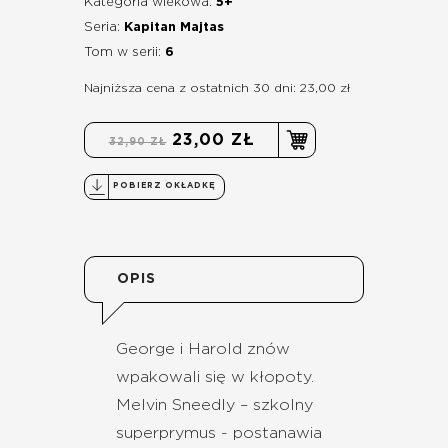
Kategoria wiekowa:
5+
Seria:
Kapitan Majtas
Tom w serii:
6
Najniższa cena z ostatnich 30 dni: 23,00 zł
23,00 ZŁ
32,90 ZŁ
POBIERZ OKŁADKĘ
OPIS
George i Harold znów
wpakowali się w kłopoty.
Melvin Sneedly – szkolny
superprymus - postanawia