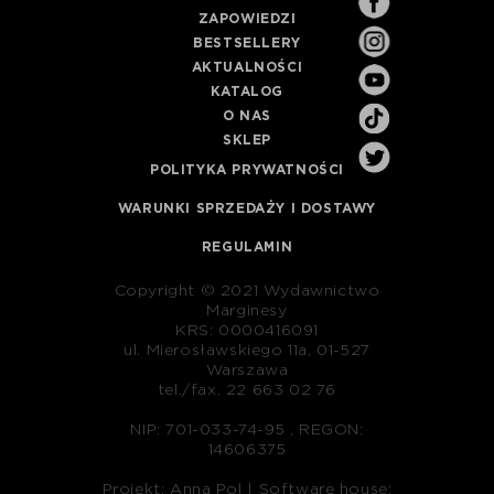
ZAPOWIEDZI
BESTSELLERY
AKTUALNOŚCI
KATALOG
O NAS
SKLEP
POLITYKA PRYWATNOŚCI
WARUNKI SPRZEDAŻY I DOSTAWY
REGULAMIN
Copyright © 2021 Wydawnictwo
Marginesy
KRS: 0000416091
ul. Mierosławskiego 11a, 01-527
Warszawa
tel./fax. 22 663 02 76
NIP: 701-033-74-95 , REGON:
14606375
Projekt: Anna Pol |
Software house: