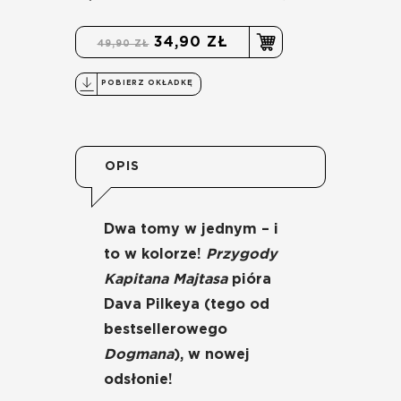
34,90 ZŁ
49,90 ZŁ
POBIERZ OKŁADKĘ
OPIS
Dwa tomy w jednym – i
to w kolorze!
Przygody
Kapitana Majtasa
pióra
Dava Pilkeya (tego od
bestsellerowego
Dogmana
), w nowej
odsłonie!