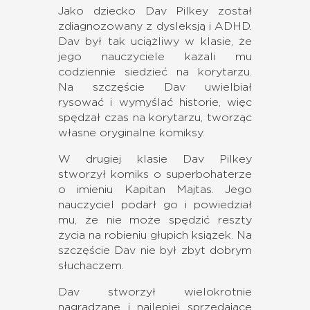
Jako dziecko Dav Pilkey został
zdiagnozowany z dysleksją i ADHD.
Dav był tak uciążliwy w klasie, że
jego nauczyciele kazali mu
codziennie siedzieć na korytarzu.
Na szczęście Dav uwielbiał
rysować i wymyślać historie, więc
spędzał czas na korytarzu, tworząc
własne oryginalne komiksy.
W drugiej klasie Dav Pilkey
stworzył komiks o superbohaterze
o imieniu Kapitan Majtas. Jego
nauczyciel podarł go i powiedział
mu, że nie może spędzić reszty
życia na robieniu głupich książek. Na
szczęście Dav nie był zbyt dobrym
słuchaczem.
Dav stworzył wielokrotnie
nagradzane i najlepiej sprzedające